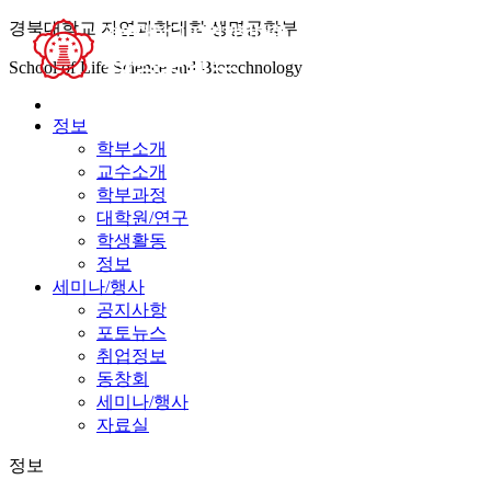
경북대학교 자연과학대학 생명공학부
학부
School of Life Science and Biotechnology
정보
학부소개
교수소개
학부과정
대학원/연구
학생활동
정보
세미나/행사
공지사항
포토뉴스
취업정보
동창회
세미나/행사
자료실
정보