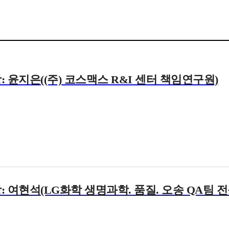
 윤지은((주) 코스맥스 R&I 센터 책임연구원)
: 여현석(LG화학 생명과학. 품질. 오송 QA팀 