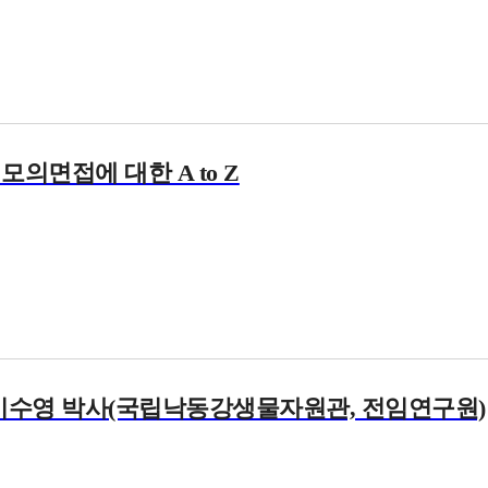
모의면접에 대한 A to Z
: 이수영 박사(국립낙동강생물자원관, 전임연구원)