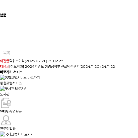
본문
목록
이전글
학위수여식(2025.02.21.)
25.02.28
다음글
[선도학과] 2024학년도 생명공학부 진로탐색견학(2024.11.20)
24.11.22
바로가기 서비스
통합포털서비스
도서관
인터넷증명발급
진로취업과