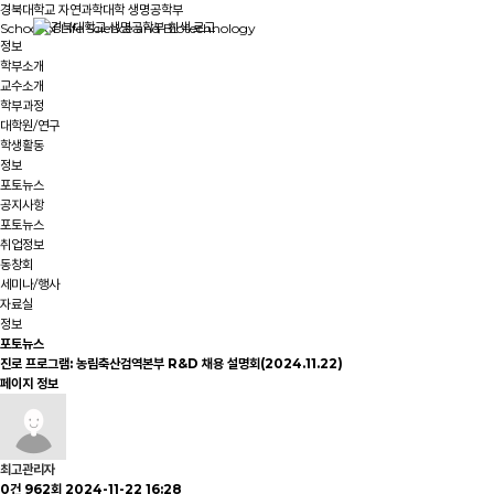
경북대학교 자연과학대학 생명공학부
School of Life Science and Biotechnology
정보
학부소개
교수소개
학부과정
대학원/연구
학생활동
정보
포토뉴스
공지사항
포토뉴스
취업정보
동창회
세미나/행사
자료실
정보
포토뉴스
진로 프로그램: 농림축산검역본부 R&D 채용 설명회(2024.11.22)
페이지 정보
최고관리자
0건
962회
2024-11-22 16:28