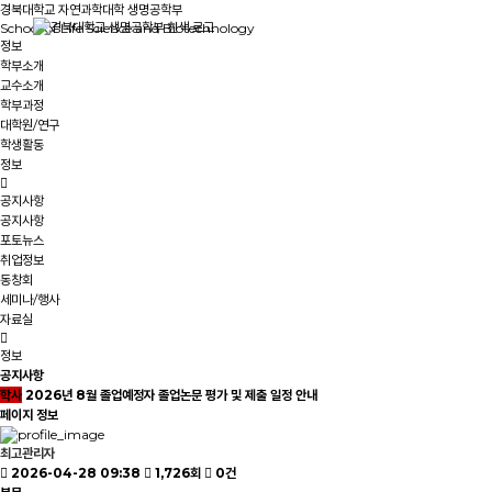
경북대학교 자연과학대학 생명공학부
School of Life Science and Biotechnology
정보
학부소개
교수소개
학부과정
대학원/연구
학생활동
정보
공지사항
공지사항
포토뉴스
취업정보
동창회
세미나/행사
자료실
정보
공지사항
학사
2026년 8월 졸업예정자 졸업논문 평가 및 제출 일정 안내
페이지 정보
최고관리자
2026-04-28 09:38
1,726회
0건