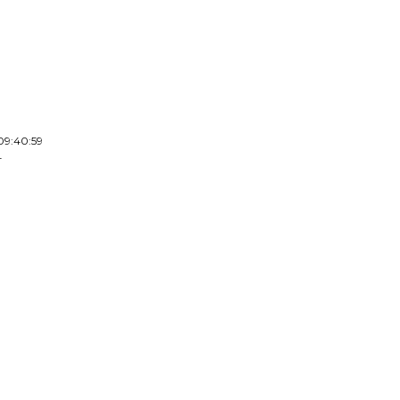
09:40:59
4